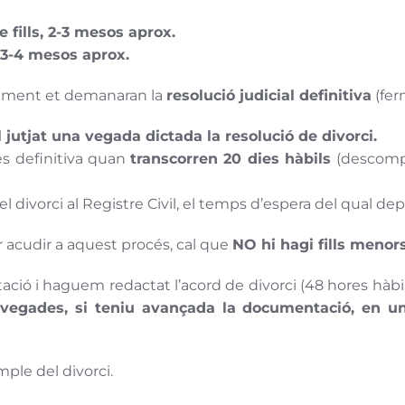
 fills, 2-3 mesos aprox.
 3-4 mesos aprox.
malment et demanaran la
resolució judicial definitiva
(fer
al jutjat una vegada dictada la resolució de divorci.
 és definitiva quan
transcorren 20 dies hàbils
(descomp
del divorci al Registre Civil, el temps d’espera del qual de
 acudir a aquest procés, cal que
NO hi hagi fills menors
ió i haguem redactat l’acord de divorci (48 hores hàbils
vegades, si teniu avançada la documentació, en un
mple del divorci.