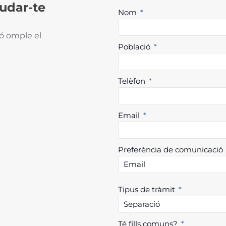
udar-te
Nom
ió omple el
Població
Telèfon
Email
Preferència de comunicació
Tipus de tràmit
Té fills comuns?