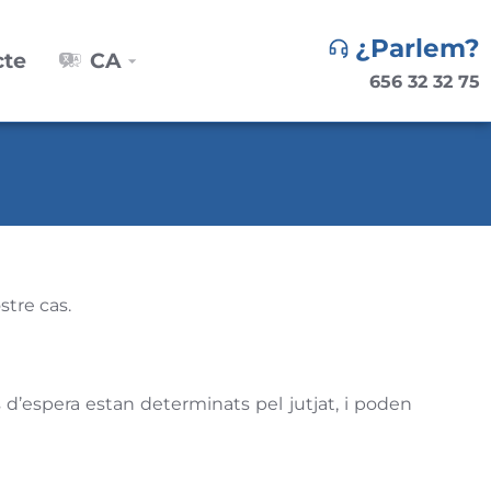
¿Parlem?
cte
CA
656 32 32 75
stre cas.
 d’espera estan determinats pel jutjat, i poden