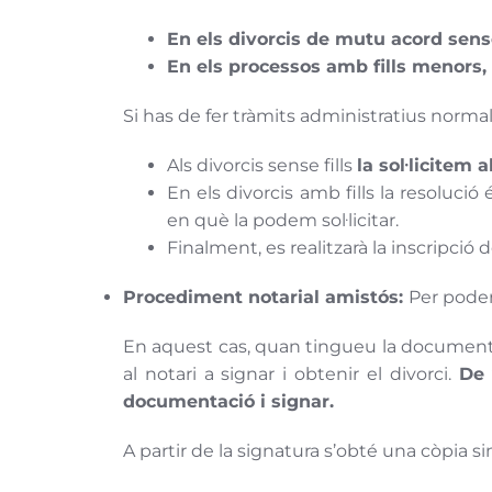
En els divorcis de mutu acord sense
En els processos amb fills menors,
Si has de fer tràmits administratius nor
Als divorcis sense fills
la sol·licitem 
En els divorcis amb fills la resolució
en què la podem sol·licitar.
Finalment, es realitzarà la inscripció 
Procediment notarial amistós:
Per poder
En aquest cas, quan tingueu la documentac
al notari a signar i obtenir el divorci.
De 
documentació i signar.
A partir de la signatura s’obté una còpia si