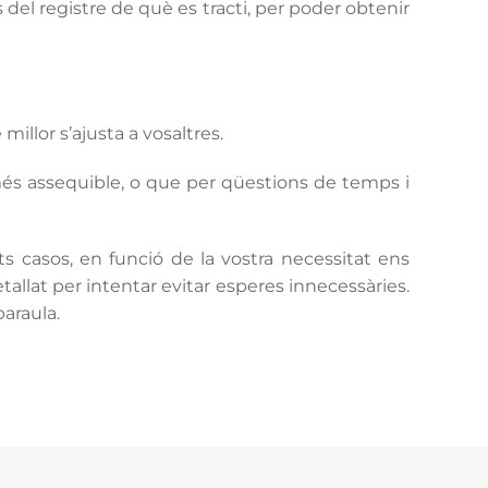
del registre de què es tracti, per poder obtenir
illor s’ajusta a vosaltres.
 més assequible, o que per qüestions de temps i
ts casos, en funció de la vostra necessitat ens
llat per intentar evitar esperes innecessàries.
paraula.