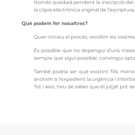
Només quedarà pendent la inscripció del di
la còpia electrònica original de l’escriptura.
Què podem fer nosaltres?
Quan inicieu el procés, recollim les vostre
És possible que no depengui d’uns mesos i
sempre que sigui possible, convingui optar 
També podria ser què existint fills menors
anotem a l’expedient la urgència i intent
Tot i això, heu de saber que el jutjat pot s