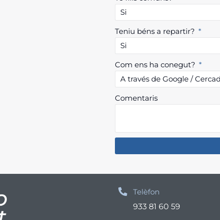
Teniu béns a repartir?
Com ens ha conegut?
Comentaris
Telèfon
933 81 60 59