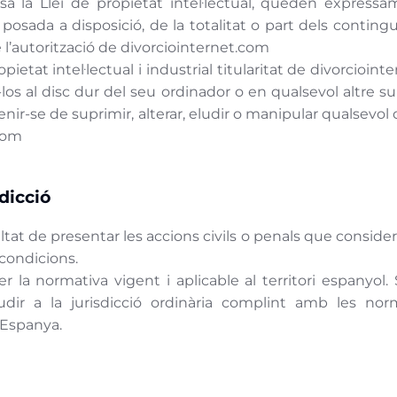
sa la Llei de propietat intel·lectual, queden expressam
 posada a disposició, de la totalitat o part dels contin
e l’autorització de divorciointernet.com
etat intel·lectual i industrial titularitat de divorcioint
los al disc dur del seu ordinador o en qualsevol altre s
stenir-se de suprimir, alterar, eludir o manipular qualsev
.com
sdicció
ultat de presentar les accions civils o penals que conside
 condicions.
per la normativa vigent i aplicable al territori espanyol
udir a la jurisdicció ordinària complint amb les nor
 Espanya.