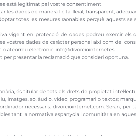
s està legitimat pel vostre consentiment.
 les dades de manera lícita, lleial, transparent, adequad
ptar totes les mesures raonables perquè aquests se su
va vigent en protecció de dades podreu exercir els dre
 les vostres dades de caràcter personal així com del con
 o al correu electrònic: info@divorciointernetes.
t per presentar la reclamació que consideri oportuna.
ria, és titular de tots els drets de propietat intel·lect
iu, imatges, so, àudio, vídeo, programari o textos; marqu
ordinador necessaris. divorciointernet.com. Seran, per t
cables tant la normativa espanyola i comunitària en aquest