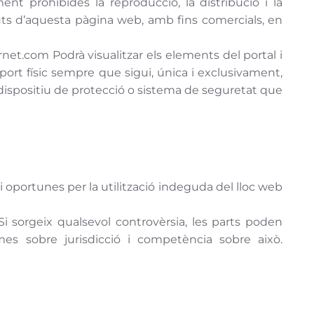
ent prohibides la reproducció, la distribució i la
guts d’aquesta pàgina web, amb fins comercials, en
ernet.com Podrà visualitzar els elements del portal i
uport físic sempre que sigui, única i exclusivament,
ol dispositiu de protecció o sistema de seguretat que
ri oportunes per la utilització indeguda del lloc web
. Si sorgeix qualsevol controvèrsia, les parts poden
mes sobre jurisdicció i competència sobre això.