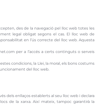
accepten, des de la navegació pel lloc web totes les
iment legal obligat segons el cas. El lloc web de
sponsabilitat en l’ús correcte del lloc web. Aquesta
rnet.com per a l’accés a certs continguts o serveis
stes condicions, la Llei, la moral, els bons costums
 funcionament del lloc web.
és dels enllaços establerts al seu lloc web i declara
ocs de la xarxa. Així mateix, tampoc garantirà la