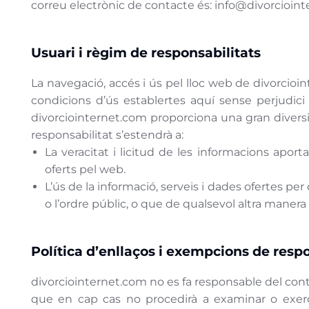
correu electrònic de contacte és: info@divorcioin
Usuari i règim de responsabilitats
La navegació, accés i ús pel lloc web de divorcioin
condicions d’ús establertes aquí sense perjudici
divorciointernet.com proporciona una gran diversita
responsabilitat s’estendrà a:
La veracitat i licitud de les informacions aport
oferts pel web.
L’ús de la informació, serveis i dades ofertes pe
o l’ordre públic, o que de qualsevol altra maner
Política d’enllaços i exempcions de respo
divorciointernet.com no es fa responsable del contin
que en cap cas no procedirà a examinar o exercit