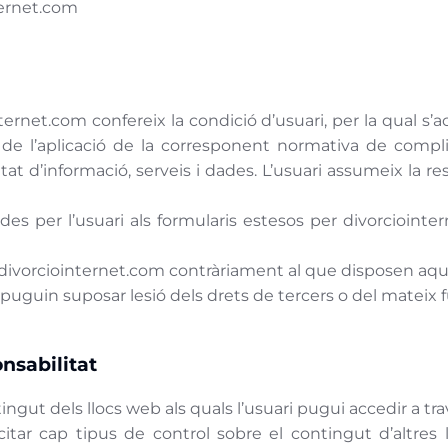
ternet.com
ternet.com confereix la condició d’usuari, per la qual s’
 de l’aplicació de la corresponent normativa de compl
t d’informació, serveis i dades. L’usuari assumeix la re
ades per l’usuari als formularis estesos per divorciointe
r divorciointernet.com contràriament al que disposen aque
a puguin suposar lesió dels drets de tercers o del mateix
nsabilitat
gut dels llocs web als quals l’usuari pugui accedir a trav
ar cap tipus de control sobre el contingut d’altres ll