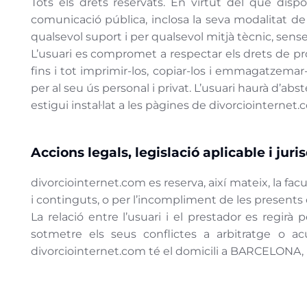
Tots els drets reservats. En virtut del que dispo
comunicació pública, inclosa la seva modalitat de
qualsevol suport i per qualsevol mitjà tècnic, sens
L’usuari es compromet a respectar els drets de propi
fins i tot imprimir-los, copiar-los i emmagatzemar-
per al seu ús personal i privat. L’usuari haurà d’ab
estigui instal·lat a les pàgines de divorciointernet
Accions legals, legislació aplicable i juri
divorciointernet.com es reserva, així mateix, la fac
i continguts, o per l’incompliment de les presents
La relació entre l’usuari i el prestador es regirà 
sotmetre els seus conflictes a arbitratge o ac
divorciointernet.com té el domicili a BARCELONA,