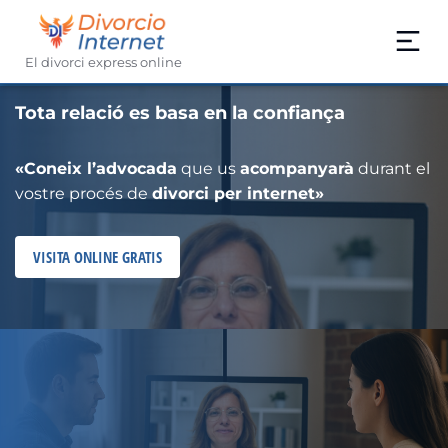
El divorci express online
Tota relació es basa en la confiança
Tota relació es basa en la confiança
Tota relació es basa en la confiança
«
«
«
Coneix l’advocada
Coneix l’advocada
Coneix l’advocada
que us
que us
que us
acompanyarà
acompanyarà
acompanyarà
durant el
durant el
durant el
vostre procés de
vostre procés de
vostre procés de
divorci per internet»
divorci per internet»
divorci per internet»
VISITA ONLINE GRATIS
VISITA ONLINE GRATIS
VISITA ONLINE GRATIS