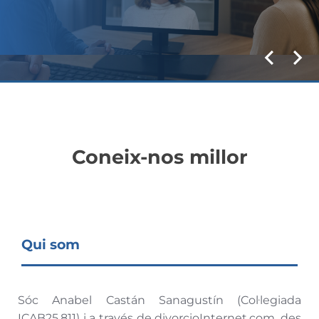
Coneix-nos millor
Qui som
Sóc Anabel Castán Sanagustín (Col·legiada
ICAB25.811) i a través de divorcioInternet.com, des