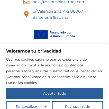
hola@divorciointernet.com
C/ Valencia 243, 4-2 08007
Barcelona (España)
Valoramos tu privacidad
Usamos cookies para mejorar su experiencia de
navegación, mostrarle anuncios o contenidos
© 2025 Divorciointernet.com
personalizados y analizar nuestro tráfico. Al hacer clic en
Tots els drets reservats
“Aceptar todo” usted da su consentimiento a nuestro
Desenvolupat per
MITS Informática
uso de las cookies.
Aceptar todo
Política de privadesa
Condicions d'ús
Política de cookies
Personalizar
Rechazar todo