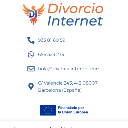
933 81 60 59
656 323 275
hola@divorciointernet.com
C/ Valencia 243, 4-2 08007
Barcelona (España)